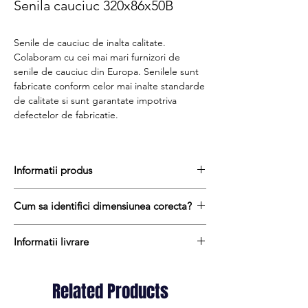
Senila cauciuc 320x86x50B
Senile de cauciuc de inalta calitate.
Colaboram cu cei mai mari furnizori de
senile de cauciuc din Europa. Senilele sunt
fabricate conform celor mai inalte standarde
de calitate si sunt garantate impotriva
defectelor de fabricatie.
Informatii produs
Senile de cauciuc sunt realizate dintr-
Cum sa identifici dimensiunea corecta?
un amestec de cauciuc natural si cauciuc
sintetic cu adaos de substante chimice anti-
Pentru a afla dimensiunea senilei de
abrazive pentru a reduce rata de uzura prin
Informatii livrare
cauciuc, urmati acesti trei pasi simpli:
frecare pe unele suprafețe abrazive sau
masurați latimea senilei in mm = prima
Termenul de livrare pentru senilele de
compacte.
masuratoare de ex. 320 mm
cauciuc variaza intre 1 si 10 zile lucratoare.
In interiorul sinelor de cauciuc gasim un
Related Products
masurati distanta dintre centrul dintelui
Transportul este gratuit oriunde in Romania
miez format din cabluri de otel de
si centrul urmatorului dinte = a doua