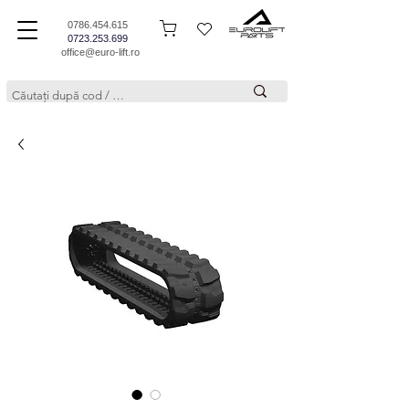
0786.454.615
0723.253.699
office@euro-lift.ro