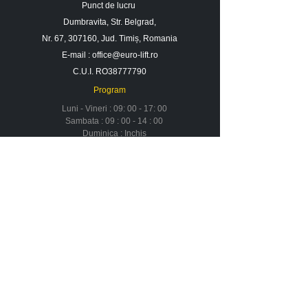
Punct de lucru
Dumbravita, Str. Belgrad,
Nr. 67, 307160, Jud. Timiș, Romania
E-mail :
office@euro-lift.ro
C.U.I. RO38777790
Program
Luni - Vineri : 09: 00 - 17: 00
Sambata : 09 : 00 - 14 : 00
Duminica : Inchis
Contact
Despre noi
Urmareste-ne in social media