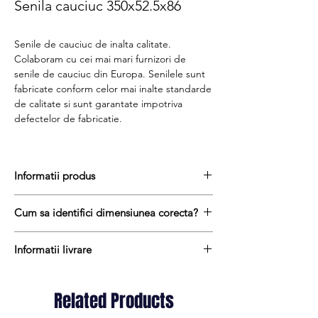
Senila cauciuc 350x52.5x86
Senile de cauciuc de inalta calitate.
Colaboram cu cei mai mari furnizori de
senile de cauciuc din Europa. Senilele sunt
fabricate conform celor mai inalte standarde
de calitate si sunt garantate impotriva
defectelor de fabricatie.
Informatii produs
Senile de cauciuc sunt realizate dintr-
Cum sa identifici dimensiunea corecta?
un amestec de cauciuc natural si cauciuc
sintetic cu adaos de substante chimice anti-
Pentru a afla dimensiunea senilei de
abrazive pentru a reduce rata de uzura prin
Informatii livrare
cauciuc, urmati acesti trei pasi simpli:
frecare pe unele suprafețe abrazive sau
masurați latimea senilei in mm = prima
Termenul de livrare pentru senilele de
compacte.
masuratoare de ex. 350 mm
cauciuc variaza intre 1 si 10 zile lucratoare.
In interiorul sinelor de cauciuc gasim un
Related Products
masurati distanta dintre centrul dintelui
Transportul este gratuit oriunde in Romania
miez format din cabluri de otel de
si centrul urmatorului dinte = a doua