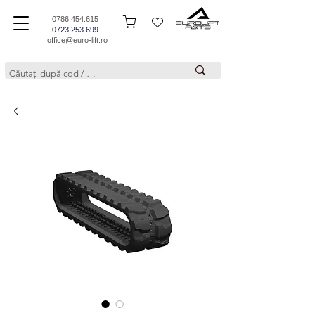
0786.454.615
0723.253.699
office@euro-lift.ro