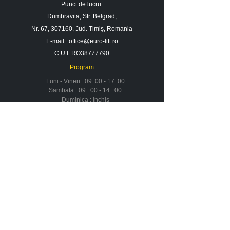
Punct de lucru
Dumbravita, Str. Belgrad,
Nr. 67, 307160, Jud. Timiș, Romania
E-mail :
office@euro-lift.ro
C.U.I. RO38777790
Program
Luni - Vineri : 09: 00 - 17: 00
Sambata : 09 : 00 - 14 : 00
Duminica : Inchis
Contact
Despre noi
Urmareste-ne in social media