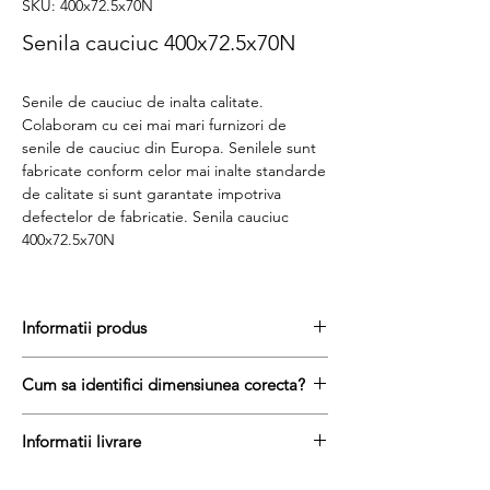
SKU: 400x72.5x70N
Senila cauciuc 400x72.5x70N
Senile de cauciuc de inalta calitate.
Colaboram cu cei mai mari furnizori de
senile de cauciuc din Europa. Senilele sunt
fabricate conform celor mai inalte standarde
de calitate si sunt garantate impotriva
defectelor de fabricatie. Senila cauciuc
400x72.5x70N
Informatii produs
Pretul include TVA (19%) fară costurile de
Cum sa identifici dimensiunea corecta?
livrare
Disponibilitate : stoc
Pentru a afla dimensiunea senilei de
Produs aftermarket
Informatii livrare
cauciuc, urmati acesti trei pasi simpli:
Stocul si pretul afisat nu se actualizeaza in
masurați latimea senilei in mm = prima
Termenul de livrare pentru senilele de
timp real si reprezinta stocul si pretul