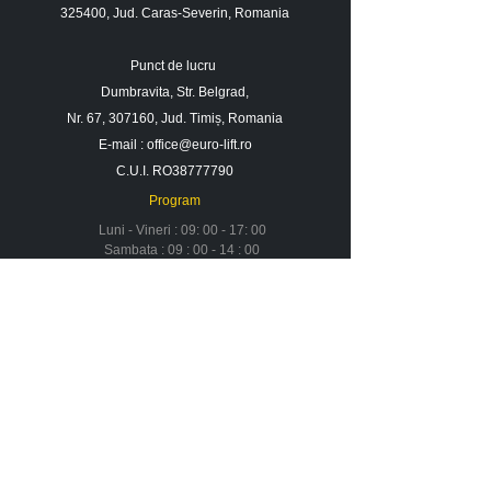
325400, Jud. Caras-Severin, Romania
Punct de lucru
Dumbravita, Str. Belgrad,
Nr. 67, 307160, Jud. Timiș, Romania
E-mail :
office@euro-lift.ro
C.U.I. RO38777790
Program
Luni - Vineri : 09: 00 - 17: 00
Sambata : 09 : 00 - 14 : 00
Duminica : Inchis
Contact
Despre noi
Urmareste-ne in social media