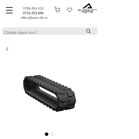
0786.454.615
0723.253.699
office@euro-lift.ro