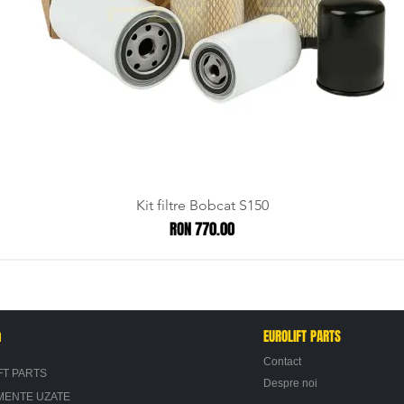
Kit filtre Bobcat S150
Price
RON 770.00
n
EUROLIFT PARTS
Contact
FT PARTS
Despre noi
MENTE UZATE