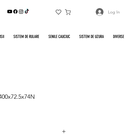
Log In
SII
SISTEM DE RULARE
SENILE CAUCIUC
SISTEM DE UZURA
DIVERSE
 400x72.5x74N