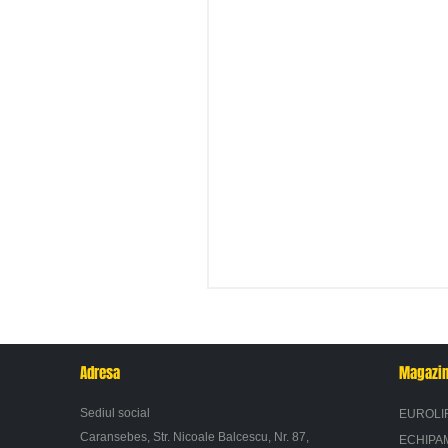
Adresa
Magazi
Sediul social
EUROLI
Caransebes, Str. Nicoale Balcescu, Nr. 87,
ECHIPA