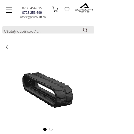
0786.454.615
0723.253.699
office@euro-lift.ro