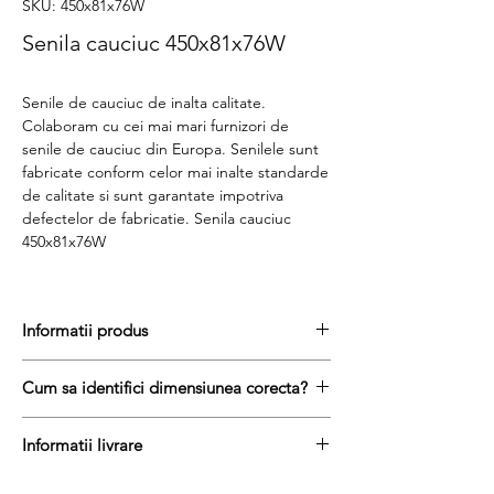
SKU: 450x81x76W
Senila cauciuc 450x81x76W
Senile de cauciuc de inalta calitate.
Colaboram cu cei mai mari furnizori de
senile de cauciuc din Europa. Senilele sunt
fabricate conform celor mai inalte standarde
de calitate si sunt garantate impotriva
defectelor de fabricatie. Senila cauciuc
450x81x76W
Informatii produs
Pretul include TVA (19%) fară costurile de
Cum sa identifici dimensiunea corecta?
livrare
Disponibilitate : stoc
Pentru a afla dimensiunea senilei de
Produs aftermarket
Informatii livrare
cauciuc, urmati acesti trei pasi simpli:
Stocul si pretul afisat nu se actualizeaza in
masurați latimea senilei in mm = prima
Termenul de livrare pentru senilele de
timp real si reprezinta stocul si pretul