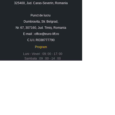
325400, Jud. Caras-Severin, Romania
Punct de lucru
Dumbravita, Str. Belgrad,
Nr. 67, 307160, Jud. Timiș, Romania
E-mail :
office@euro-lift.ro
C.U.I. RO38777790
Program
Luni - Vineri : 09: 00 - 17: 00
Sambata : 09 : 00 - 14 : 00
Duminica : Inchis
Contact
Despre noi
Urmareste-ne in social media