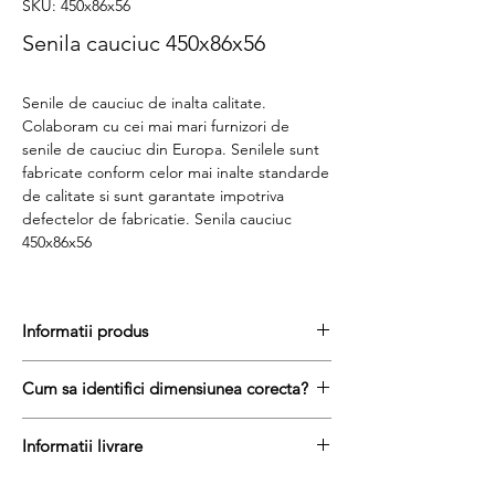
SKU: 450x86x56
Senila cauciuc 450x86x56
Senile de cauciuc de inalta calitate.
Colaboram cu cei mai mari furnizori de
senile de cauciuc din Europa. Senilele sunt
fabricate conform celor mai inalte standarde
de calitate si sunt garantate impotriva
defectelor de fabricatie. Senila cauciuc
450x86x56
Informatii produs
Pretul include TVA (19%) fară costurile de
Cum sa identifici dimensiunea corecta?
livrare
Disponibilitate : stoc
Pentru a afla dimensiunea senilei de
Produs aftermarket
Informatii livrare
cauciuc, urmati acesti trei pasi simpli:
Stocul si pretul afisat nu se actualizeaza in
masurați latimea senilei in mm = prima
Termenul de livrare pentru senilele de
timp real si reprezinta stocul si pretul