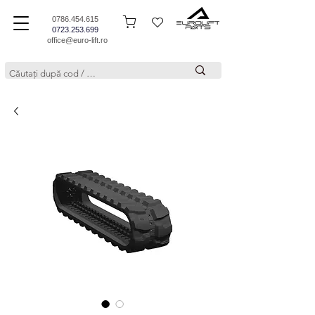
0786.454.615
0723.253.699
office@euro-lift.ro