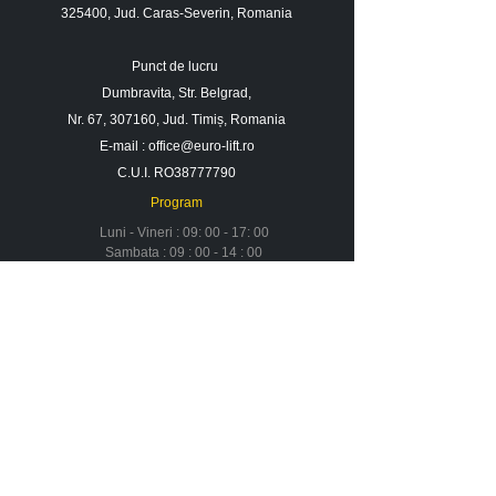
325400, Jud. Caras-Severin, Romania
Punct de lucru
Dumbravita, Str. Belgrad,
Nr. 67, 307160, Jud. Timiș, Romania
E-mail :
office@euro-lift.ro
C.U.I. RO38777790
Program
Luni - Vineri : 09: 00 - 17: 00
Sambata : 09 : 00 - 14 : 00
Duminica : Inchis
Contact
Despre noi
Urmareste-ne in social media