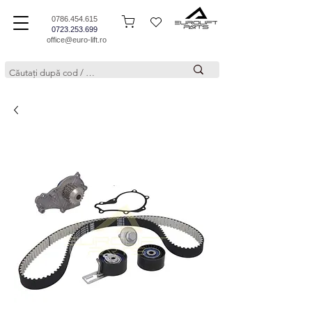
0786.454.615
0723.253.699
office@euro-lift.ro