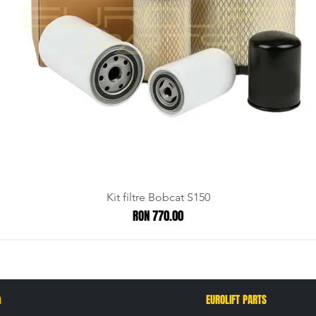
Kit filtre Bobcat S150
Price
RON 770.00
n
EUROLIFT PARTS