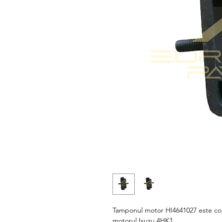
Tamponul motor HI4641027 este com
motorul Isuzu 4HK1.