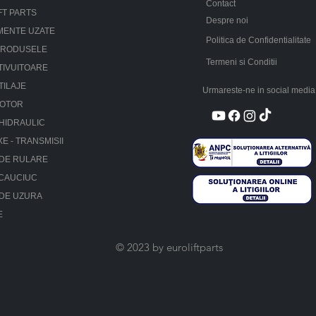
Contact
FT PARTS
Despre noi
MENTE UZATE
Politica de Confidentialitate
PRODUSELE
Termeni si Conditii
TIVUITOARE
TILAJE
Urmareste-ne in social media
MOTOR
HIDRAULIC
XE - TRANSMISII
 DE RULARE
 CAUCIUC
 DE UZURA
E
© 2023 by euroliftparts