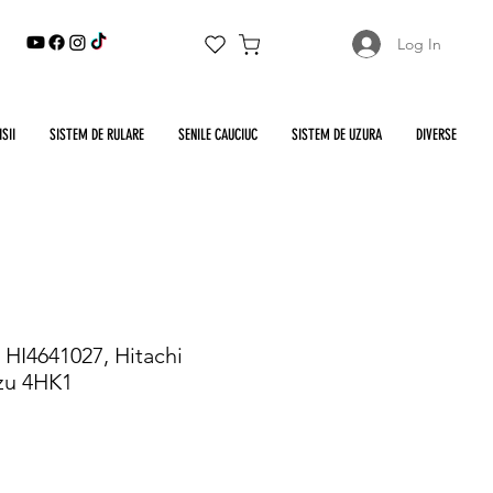
Log In
SII
SISTEM DE RULARE
SENILE CAUCIUC
SISTEM DE UZURA
DIVERSE
HI4641027, Hitachi
zu 4HK1