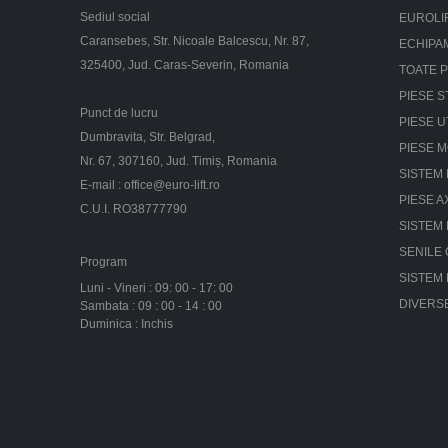
Sediul social
EUROLI
Caransebes, Str. Nicoale Balcescu, Nr. 87,
ECHIPA
325400, Jud. Caras-Severin, Romania
TOATE 
PIESE S
Punct de lucru
PIESE U
Dumbravita, Str. Belgrad,
PIESE 
Nr. 67, 307160, Jud. Timiș, Romania
SISTEM 
E-mail :
office@euro-lift.ro
PIESE A
C.U.I. RO38777790
SISTEM
SENILE
Program
SISTEM
Luni - Vineri : 09: 00 - 17: 00
DIVERS
Sambata : 09 : 00 - 14 : 00
Duminica : Inchis