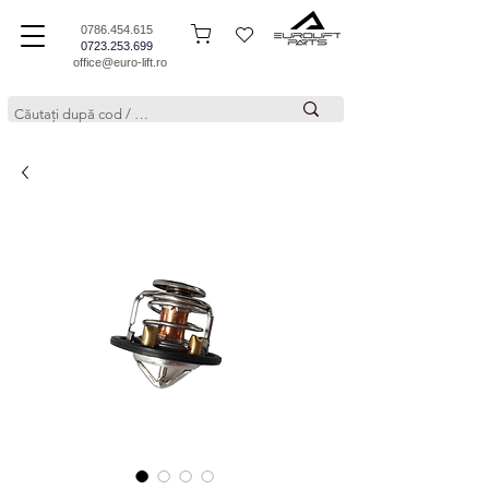
0786.454.615
0723.253.699
office@euro-lift.ro