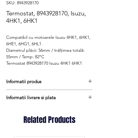
SKU: 8943928170
Termostat, 8943928170, Isuzu,
4HK1, 6HK1
Compatibil cu motoarele Isuzu 4HK1, 6HK1,
6HE1, 6HG1, 6HL1.
Diametrul plăcii: 56mm / înălțimea totală:
55mm / Temp: 82°C
Termostat 8943928170 Isuzu 4HK1 6HK1
Informatii produs
Pretul include TVA (19%) fară costurile de
Informatii livrare si plata
livrare
Disponibilitate : stoc
Produsele din stoc sunt, in general,
Produs aftermarket
expediate in termen de 1 - 2 zile lucratoare
Related Products
Cod produs : 8943928170
iar termenul de livrare pentru produsele
aduse la comanda variaza intre 1 si 15
zile lucratoare si sunt expediate prin Fan