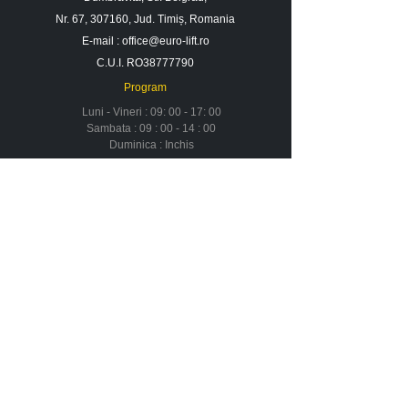
Nr. 67, 307160, Jud. Timiș, Romania
E-mail :
office@euro-lift.ro
C.U.I. RO38777790
Program
Luni - Vineri : 09: 00 - 17: 00
Sambata : 09 : 00 - 14 : 00
Duminica : Inchis
Contact
Despre noi
Urmareste-ne in social media
Newsletter
Nu rata ofertele si promotiile noastre