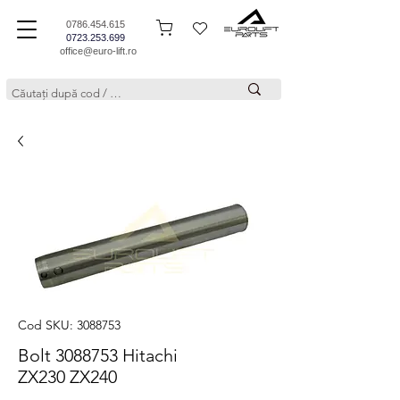
0786.454.615
0723.253.699
office@euro-lift.ro
Cod SKU: 3088753
Bolt 3088753 Hitachi
ZX230 ZX240