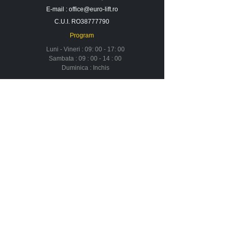
E-mail :
office@euro-lift.ro
C.U.I. RO38777790
Program
Luni - Vineri : 09: 00 - 17: 00
Sambata : 09 : 00 - 14 : 00
Duminica : Inchis
Contact
Despre noi
Urmareste-ne in social media
Newsletter
Nu rata ofertele si promotiile noastre
Aboneaza-te