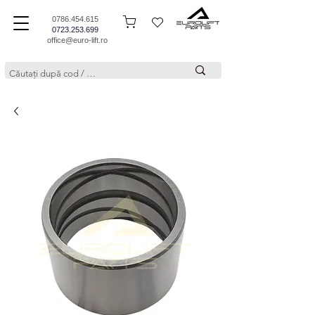
0786.454.615
0723.253.699
office@euro-lift.ro