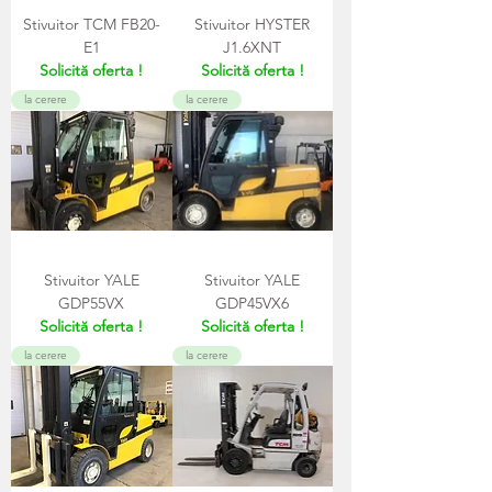
Stivuitor TCM FB20-
Stivuitor HYSTER
E1
J1.6XNT
Solicită oferta !
Solicită oferta !
la cerere
la cerere
Stivuitor YALE
Stivuitor YALE
GDP55VX
GDP45VX6
Solicită oferta !
Solicită oferta !
la cerere
la cerere