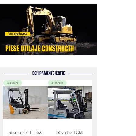
Vezi produsele
PIESE UTILAJE CONSTRUCTII
ECHIPAMENTE UZATE
la cerere
la cerere
Stivuitor STILL RX
Stivuitor TCM