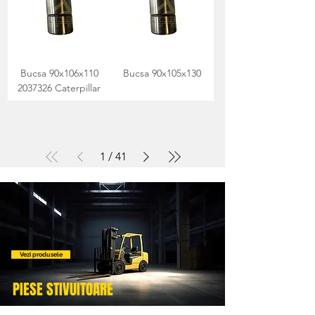
Bucsa 90x106x110
Bucsa 90x105x130
2037326 Caterpillar
1
/
41
Vezi produsele
PIESE STIVUITOARE