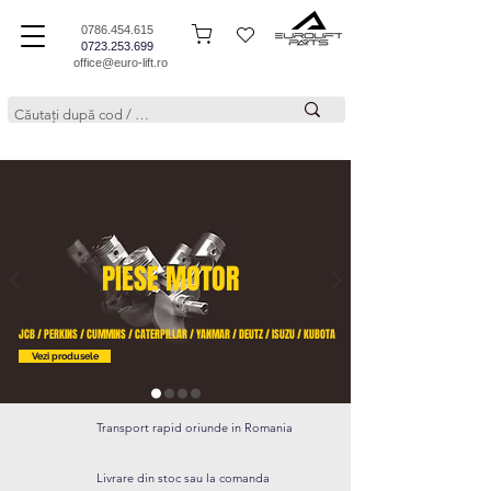
0786.454.615
0723.253.699
office@euro-lift.ro
PIESE MOTOR
JCB / PERKINS / CUMMINS / CATERPILLAR / YANMAR / DEUTZ / ISUZU / KUBOTA
Vezi produsele
Transport rapid oriunde in Romania
Livrare din stoc sau la comanda