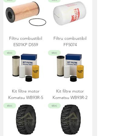
Filtru combustibil
Filtru combustibil
E501KP D559
FF5074
stoc
stoc
Kit filtre motor
Kit filtre motor
Komatsu WB93R-5
Komatsu WB93R-2
stoc
stoc