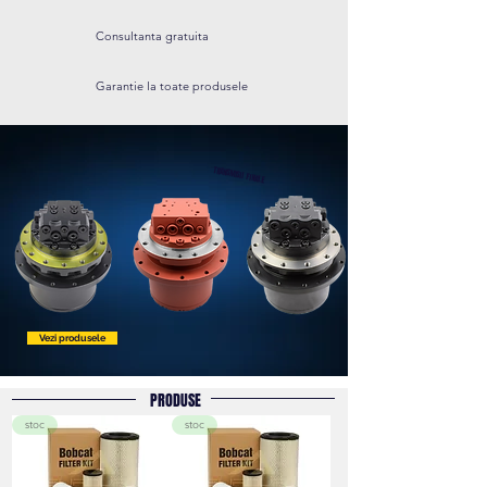
Consultanta gratuita
Garantie la toate produsele
TRANSMISII FINALE
Vezi produsele
PRODUSE
stoc
stoc