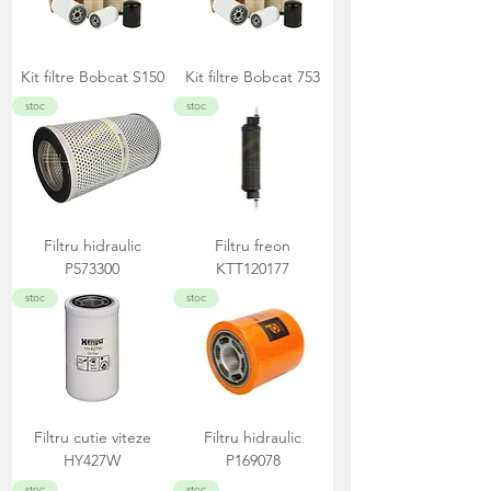
Kit filtre Bobcat S150
Kit filtre Bobcat 753
stoc
stoc
Filtru hidraulic
Filtru freon
P573300
KTT120177
stoc
stoc
Filtru cutie viteze
Filtru hidraulic
HY427W
P169078
stoc
stoc