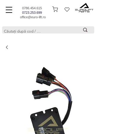
0786.454.615
0723.253.699
office@euro-lift.ro