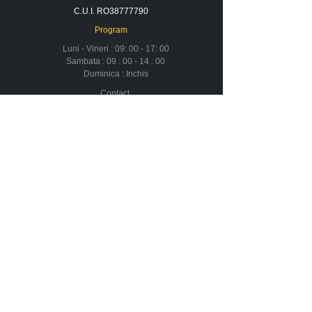
C.U.I. RO38777790
Program
Luni - Vineri : 09: 00 - 17: 00
Sambata : 09 : 00 - 14 : 00
Duminica : Inchis
Contact
Despre noi
Urmareste-ne in social media
Newsletter
Nu rata ofertele si promotiile noastre
Aboneaza-te