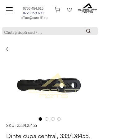
0786.454.615
0723.253.699
office@euro-lift.ro
SKU: 333/D8455
Dinte cupa central, 333/D8455,