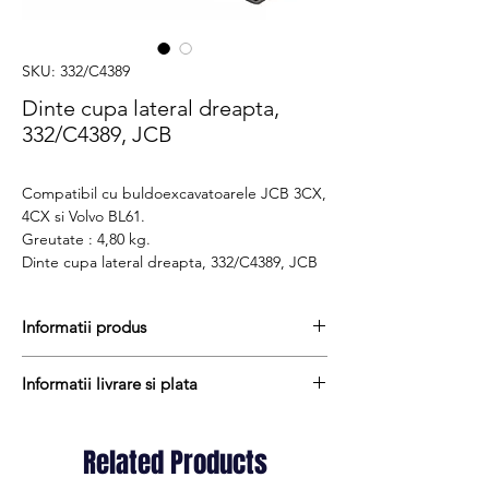
SKU: 332/C4389
Dinte cupa lateral dreapta,
332/C4389, JCB
Compatibil cu buldoexcavatoarele JCB 3CX,
4CX si Volvo BL61.
Greutate : 4,80 kg.
Dinte cupa lateral dreapta, 332/C4389, JCB
Informatii produs
Pretul include TVA (19%) fară costurile de
Informatii livrare si plata
livrare
Termen de livrare : stoc
Produsele din stoc sunt, in general,
Produs aftermarket
expediate in termen de 1 - 2 zile lucratoare
Related Products
Cod produs : 332/C4389
iar termenul de livrare pentru produsele
Stocul si pretul afisat nu se actualizeaza in