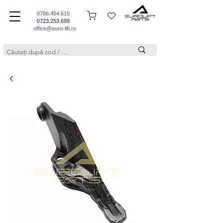
0786.454.615
0723.253.699
office@euro-lift.ro