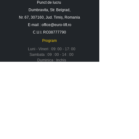
Punct de lucru
Dumbravita, Str. Belgrad,
Nr. 67, 307160, Jud. Timiș, Romania
E-mail :
office@euro-lift.ro
C.U.I. RO38777790
Program
Luni - Vineri : 09: 00 - 17: 00
Sambata : 09 : 00 - 14 : 00
Duminica : Inchis
Contact
Despre noi
Urmareste-ne in social media