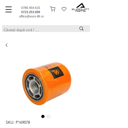
0786.454.615
0723.253.699
office@euro-lift.ro
SKU: P169078