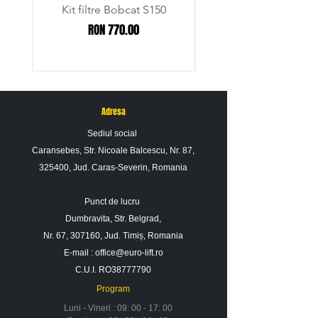
Kit filtre Bobcat S150
Pentru informatii suplimentare nu ezitati sa
Price
RON 770.00
ne contactati.
Adresa
Sediul social
Caransebes, Str. Nicoale Balcescu, Nr. 87,
325400, Jud. Caras-Severin, Romania
Punct de lucru
Dumbravita, Str. Belgrad,
Nr. 67, 307160, Jud. Timiș, Romania
E-mail :
office@euro-lift.ro
C.U.I. RO38777790
Program
Luni - Vineri : 09: 00 - 17: 00