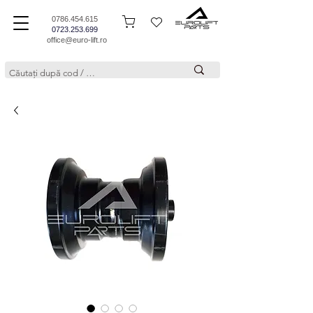
0786.454.615
0723.253.699
office@euro-lift.ro