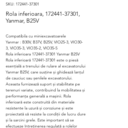
SKU: 172441-37301
Rola inferioara, 172441-37301,
Yanmar, B25V
Compatibila cu miniexcavatoarele
Yanmar : B30V, B37V, B25V, VIO25-3, VIO30-
3, VIO35-3, VIO35-2, VIO35-5
Rola inferioara 172441-37301 Yanmar B25V
Rola inferioară 172441-37301 este o piesă
esențială a trenului de rulare al excavatorului
Yanmar B25V, care susține și ghidează lanțul
de cauciuc sau șenilele excavatorului.
Aceasta furnizează suport și stabilitate pe
terenuri variate, contribuind la mobilitatea și
performanța generală a mașinii. Rola
inferioară este construită din materiale
rezistente la uzură și coroziune și este
proiectată să reziste la condiții de lucru dure
și la sarcini grele. Este important să se
efectueze întreținerea regulată a rolelor