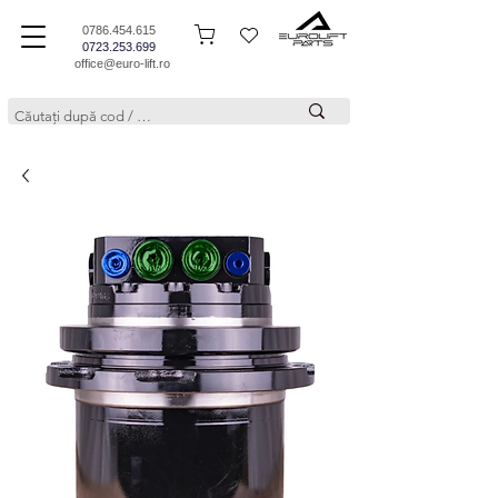
0786.454.615
0723.253.699
office@euro-lift.ro