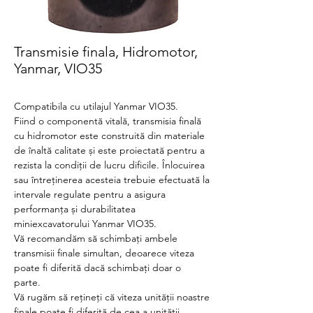
Transmisie finala, Hidromotor,
Yanmar, VIO35
Compatibila cu utilajul Yanmar VIO35.
Fiind o componentă vitală, transmisia finală
cu hidromotor este construită din materiale
de înaltă calitate și este proiectată pentru a
rezista la condiții de lucru dificile. Înlocuirea
sau întreținerea acesteia trebuie efectuată la
intervale regulate pentru a asigura
performanța și durabilitatea
miniexcavatorului Yanmar VIO35.
Vă recomandăm să schimbați ambele
transmisii finale simultan, deoarece viteza
poate fi diferită dacă schimbați doar o
parte.
Vă rugăm să rețineți că viteza unității noastre
finale poate fi diferită de cea a unității