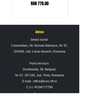
Price
RON 770.00
ne contactati.
Adresa
Sediul social
Caransebes, Str. Nicoale Balcescu, Nr. 87,
325400, Jud. Caras-Severin, Romania
Punct de lucru
Dumbravita, Str. Belgrad,
Nr. 67, 307160, Jud. Timiș, Romania
E-mail :
office@euro-lift.ro
C.U.I. RO38777790
Program
Luni - Vineri : 09: 00 - 17: 00
Sambata : 09 : 00 - 14 : 00
Duminica : Inchis